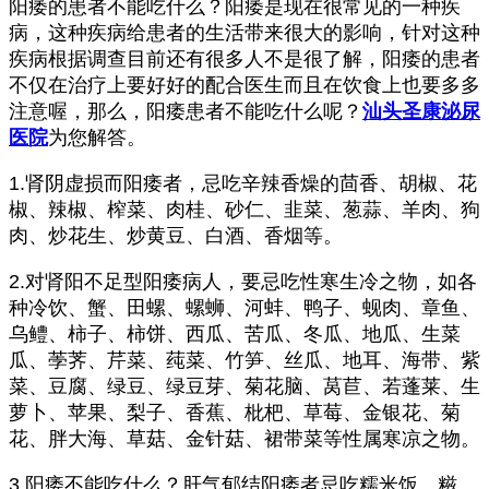
阳痿的患者不能吃什么？阳痿是现在很常见的一种疾
病，这种疾病给患者的生活带来很大的影响，针对这种
疾病根据调查目前还有很多人不是很了解，阳痿的患者
不仅在治疗上要好好的配合医生而且在饮食上也要多多
注意喔，那么，阳痿患者不能吃什么呢？
汕头圣康泌尿
医院
为您解答。
1.肾阴虚损而阳痿者，忌吃辛辣香燥的茴香、胡椒、花
椒、辣椒、榨菜、肉桂、砂仁、韭菜、葱蒜、羊肉、狗
肉、炒花生、炒黄豆、白酒、香烟等。
2.对肾阳不足型阳痿病人，要忌吃性寒生冷之物，如各
种冷饮、蟹、田螺、螺蛳、河蚌、鸭子、蚬肉、章鱼、
乌鳢、柿子、柿饼、西瓜、苦瓜、冬瓜、地瓜、生菜
瓜、荸荠、芹菜、莼菜、竹笋、丝瓜、地耳、海带、紫
菜、豆腐、绿豆、绿豆芽、菊花脑、莴苣、若蓬莱、生
萝卜、苹果、梨子、香蕉、枇杷、草莓、金银花、菊
花、胖大海、草菇、金针菇、裙带菜等性属寒凉之物。
3.阳痿不能吃什么？肝气郁结阳痿者忌吃糯米饭、糍