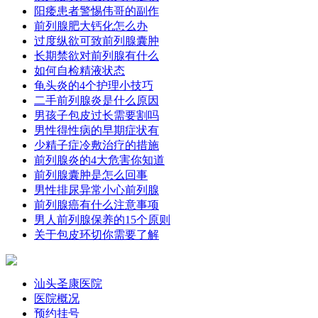
阳痿患者警惕伟哥的副作
前列腺肥大钙化怎么办
过度纵欲可致前列腺囊肿
长期禁欲对前列腺有什么
如何自检精液状态
龟头炎的4个护理小技巧
二手前列腺炎是什么原因
男孩子包皮过长需要割吗
男性得性病的早期症状有
少精子症冷敷治疗的措施
前列腺炎的4大危害你知道
前列腺囊肿是怎么回事
男性排尿异常小心前列腺
前列腺癌有什么注意事项
男人前列腺保养的15个原则
关于包皮环切你需要了解
汕头圣康医院
医院概况
预约挂号