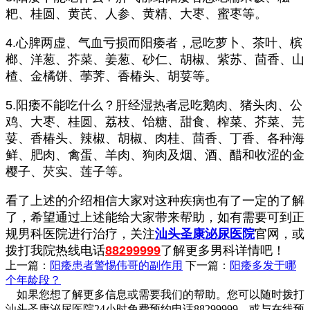
粑、桂圆、黄芪、人参、黄精、大枣、蜜枣等。
4.心脾两虚、气血亏损而阳痿者，忌吃萝卜、茶叶、槟
榔、洋葱、芥菜、姜葱、砂仁、胡椒、紫苏、茴香、山
楂、金橘饼、荸荠、香椿头、胡荽等。
5.阳痿不能吃什么？肝经湿热者忌吃鹅肉、猪头肉、公
鸡、大枣、桂圆、荔枝、饴糖、甜食、榨菜、芥菜、芫
荽、香椿头、辣椒、胡椒、肉桂、茴香、丁香、各种海
鲜、肥肉、禽蛋、羊肉、狗肉及烟、酒、醋和收涩的金
樱子、芡实、莲子等。
看了上述的介绍相信大家对这种疾病也有了一定的了解
了，希望通过上述能给大家带来帮助，如有需要可到正
规男科医院进行治疗，关注
汕头圣康泌尿医院
官网，或
拨打我院热线电话
88299999
了解更多男科详情吧！
上一篇：
阳痿患者警惕伟哥的副作用
下一篇：
阳痿多发于哪
个年龄段？
如果您想了解更多信息或需要我们的帮助。您可以随时拨打
汕头圣康泌尿医院24小时免费预约电话88299999，或与在线预