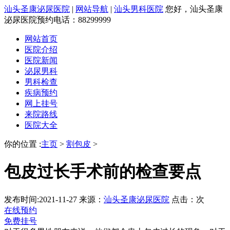
汕头圣康泌尿医院
|
网站导航
|
汕头男科医院
您好，汕头圣康
泌尿医院预约电话：88299999
网站首页
医院介绍
医院新闻
泌尿男科
男科检查
疾病预约
网上挂号
来院路线
医院大全
你的位置 :
主页
>
割包皮
>
包皮过长手术前的检查要点
发布时间:2021-11-27
来源：
汕头圣康泌尿医院
点击：
次
在线预约
免费挂号