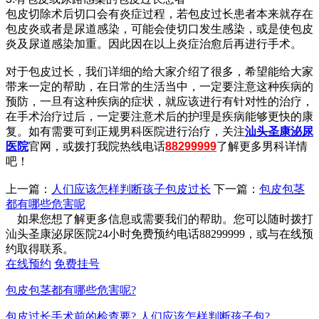
包皮切除术后切口会有炎症过程，若包皮过长患者本来就存在
包皮炎或者是尿道感染，可能会使切口发生感染，或是使包皮
炎及尿道感染加重。因此因在以上炎症治愈后再进行手术。
对于包皮过长，我们详细的给大家介绍了很多，希望能给大家
带来一定的帮助，在日常的生活当中，一定要注意这种疾病的
预防，一旦有这种疾病的症状，就应该进行有针对性的治疗，
在手术治疗过后，一定要注意术后的护理是疾病能够更快的康
复。如有需要可到正规男科医院进行治疗，关注
汕头圣康泌尿
医院
官网，或拨打我院热线电话
88299999
了解更多男科详情
吧！
上一篇：
人们应该怎样判断孩子包皮过长
下一篇：
包皮包茎
都有哪些危害呢
如果您想了解更多信息或需要我们的帮助。您可以随时拨打
汕头圣康泌尿医院24小时免费预约电话88299999，或与在线预
约取得联系。
在线预约
免费挂号
包皮包茎都有哪些危害呢?
包皮过长手术前的检查要?
人们应该怎样判断孩子包?