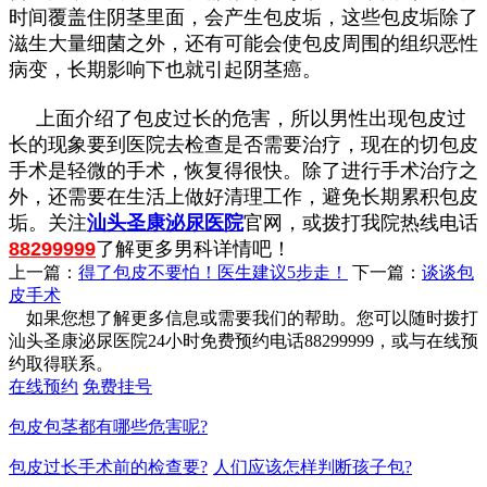
时间覆盖住阴茎里面，会产生包皮垢，这些包皮垢除了
滋生大量细菌之外，还有可能会使包皮周围的组织恶性
病变，长期影响下也就引起阴茎癌。
上面介绍了包皮过长的危害，所以男性出现包皮过
长的现象要到医院去检查是否需要治疗，现在的切包皮
手术是轻微的手术，恢复得很快。除了进行手术治疗之
外，还需要在生活上做好清理工作，避免长期累积包皮
垢。关注
汕头圣康泌尿医院
官网，或拨打我院热线电话
88299999
了解更多男科详情吧！
上一篇：
得了包皮不要怕！医生建议5步走！
下一篇：
谈谈包
皮手术
如果您想了解更多信息或需要我们的帮助。您可以随时拨打
汕头圣康泌尿医院24小时免费预约电话88299999，或与在线预
约取得联系。
在线预约
免费挂号
包皮包茎都有哪些危害呢?
包皮过长手术前的检查要?
人们应该怎样判断孩子包?