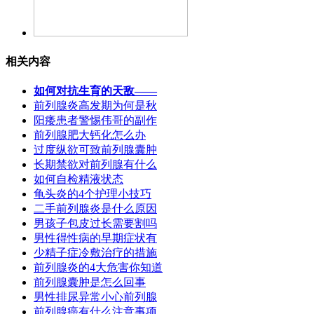
相关内容
如何对抗生育的天敌——
前列腺炎高发期为何是秋
阳痿患者警惕伟哥的副作
前列腺肥大钙化怎么办
过度纵欲可致前列腺囊肿
长期禁欲对前列腺有什么
如何自检精液状态
龟头炎的4个护理小技巧
二手前列腺炎是什么原因
男孩子包皮过长需要割吗
男性得性病的早期症状有
少精子症冷敷治疗的措施
前列腺炎的4大危害你知道
前列腺囊肿是怎么回事
男性排尿异常小心前列腺
前列腺癌有什么注意事项