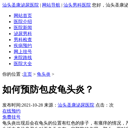
汕头圣康泌尿医院
|
网站导航
|
汕头男科医院
您好，汕头圣康泌尿
网站首页
医院介绍
医院新闻
泌尿男科
男科检查
疾病预约
网上挂号
来院路线
医院大全
你的位置 :
主页
>
龟头炎
>
如何预防包皮龟头炎？
发布时间:2021-10-28
来源：
汕头圣康泌尿医院
点击：
次
在线预约
免费挂号
龟头炎出现后会在龟头的位置有红色的疹子，有瘙痒的情况，