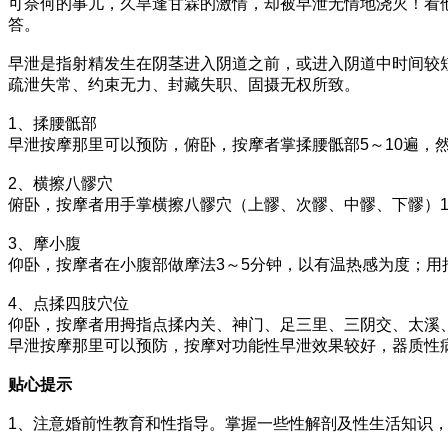
可奈何的事儿，久旱逢甘霖的激情，却被早泄无情地浇灭！看
答。
早泄是指射精发生在阴茎进入阴道之前，或进入阴道中时间较
疏泄失常、约束无力、封藏失职、固摄无权所致。
1、揉腰骶部
早泄按摩那里可以预防，俯卧，按摩者掌揉腰骶部5～10遍，
2、横擦八髎穴
俯卧，按摩者用手掌横擦八髎穴（上髎、次髎、中髎、下髎）
3、摩小腹
仰卧，按摩者在小腹部做摩法3～5分钟，以有温热感为度；用
4、点揉四肢穴位
仰卧，按摩者用拇指点揉内关、神门、足三里、三阴交、太溪
早泄按摩那里可以预防，按摩对功能性早泄效果较好，器质性
贴心提示
1、注意婚前性教育和性指导。掌握一些性解剖及性生活知识