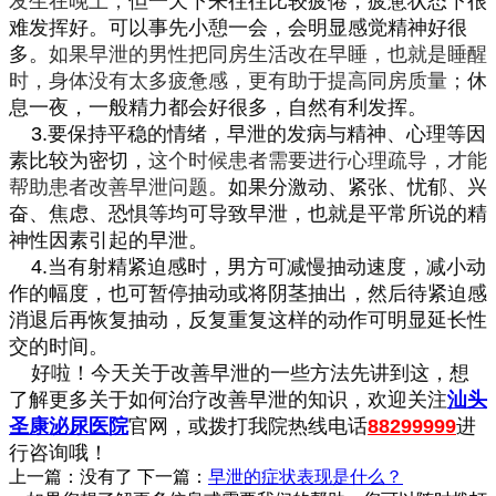
发生在晚上，
但一天下来往往比较疲倦，疲惫状态下很
难发挥好。可以事先小憩一会，会明显感觉精神好很
多。
如果早泄的男性把同房生活改在早睡，也就是睡醒
时，身体没有太多疲惫感，更有助于提高同房质量；
休
息一夜，一般精力都会好很多，自然有利发挥。
3.
要保持平稳的情绪，早泄的发病与精神、心理等因
素比较为密切，
这个时候患者需要进行心理疏导，才能
帮助患者改善早泄问题。
如果分激动、紧张、忧郁、兴
奋、焦虑、恐惧等均可导致早泄，也就是平常所说的精
神性因素引起的早泄。
4.
当有射精紧迫感时，男方可减慢抽动速度，减小动
作的幅度，也可暂停抽动或将阴茎抽出，然后待紧迫感
消退后再恢复抽动，反复重复这样的动作可明显延长性
交的时间。
好啦！今天关于改善早泄的一些方法先讲到这，想
了解更多关于如何治疗改善早泄的知识，欢迎关注
汕头
圣康泌尿医院
官网，或拨打我院热线电话
88299999
进
行咨询哦！
上一篇：没有了
下一篇：
早泄的症状表现是什么？