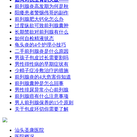
前列腺炎高发期为何是秋
阳痿患者警惕伟哥的副作
前列腺肥大钙化怎么办
过度纵欲可致前列腺囊肿
长期禁欲对前列腺有什么
如何自检精液状态
龟头炎的4个护理小技巧
二手前列腺炎是什么原因
男孩子包皮过长需要割吗
男性得性病的早期症状有
少精子症冷敷治疗的措施
前列腺炎的4大危害你知道
前列腺囊肿是怎么回事
男性排尿异常小心前列腺
前列腺癌有什么注意事项
男人前列腺保养的15个原则
关于包皮环切你需要了解
汕头圣康医院
医院概况