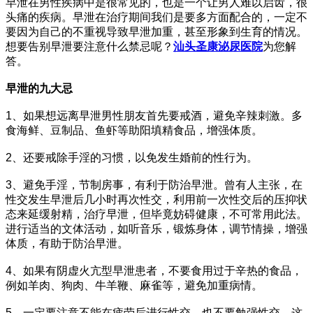
早泄在男性疾病中是很常见的，也是一个让男人难以启齿，很
头痛的疾病。早泄在治疗期间我们是要多方面配合的，一定不
要因为自己的不重视导致早泄加重，甚至形象到生育的情况。
想要告别早泄要注意什么禁忌呢？
汕头圣康泌尿医院
为您解
答。
早泄的九大忌
1、如果想远离早泄男性朋友首先要戒酒，避免辛辣刺激。多
食海鲜、豆制品、鱼虾等助阳填精食品，增强体质。
2、还要戒除手淫的习惯，以免发生婚前的性行为。
3、避免手淫，节制房事，有利于防治早泄。曾有人主张，在
性交发生早泄后几小时再次性交，利用前一次性交后的压抑状
态来延缓射精，治疗早泄，但毕竟妨碍健康，不可常用此法。
进行适当的文体活动，如听音乐，锻炼身体，调节情操，增强
体质，有助于防治早泄。
4、如果有阴虚火亢型早泄患者，不要食用过于辛热的食品，
例如羊肉、狗肉、牛羊鞭、麻雀等，避免加重病情。
5、一定要注意不能在疲劳后进行性交，也不要勉强性交，这