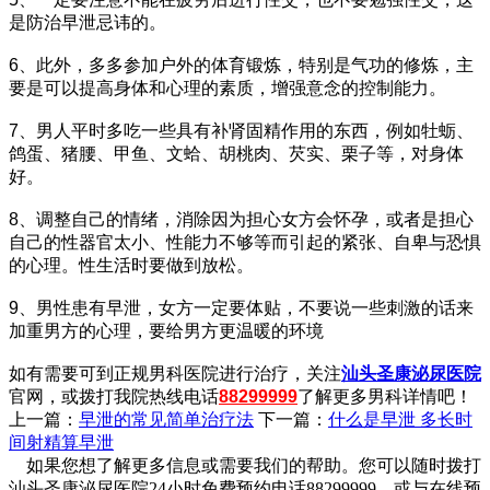
是防治早泄忌讳的。
6、此外，多多参加户外的体育锻炼，特别是气功的修炼，主
要是可以提高身体和心理的素质，增强意念的控制能力。
7、男人平时多吃一些具有补肾固精作用的东西，例如牡蛎、
鸽蛋、猪腰、甲鱼、文蛤、胡桃肉、芡实、栗子等，对身体
好。
8、调整自己的情绪，消除因为担心女方会怀孕，或者是担心
自己的性器官太小、性能力不够等而引起的紧张、自卑与恐惧
的心理。性生活时要做到放松。
9、男性患有早泄，女方一定要体贴，不要说一些刺激的话来
加重男方的心理，要给男方更温暖的环境
如有需要可到正规男科医院进行治疗，关注
汕头圣康泌尿医院
官网，或拨打我院热线电话
88299999
了解更多男科详情吧！
上一篇：
早泄的常见简单治疗法
下一篇：
什么是早泄 多长时
间射精算早泄
如果您想了解更多信息或需要我们的帮助。您可以随时拨打
汕头圣康泌尿医院24小时免费预约电话88299999，或与在线预