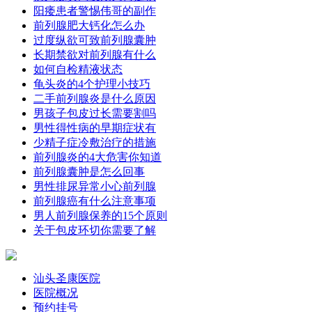
阳痿患者警惕伟哥的副作
前列腺肥大钙化怎么办
过度纵欲可致前列腺囊肿
长期禁欲对前列腺有什么
如何自检精液状态
龟头炎的4个护理小技巧
二手前列腺炎是什么原因
男孩子包皮过长需要割吗
男性得性病的早期症状有
少精子症冷敷治疗的措施
前列腺炎的4大危害你知道
前列腺囊肿是怎么回事
男性排尿异常小心前列腺
前列腺癌有什么注意事项
男人前列腺保养的15个原则
关于包皮环切你需要了解
汕头圣康医院
医院概况
预约挂号