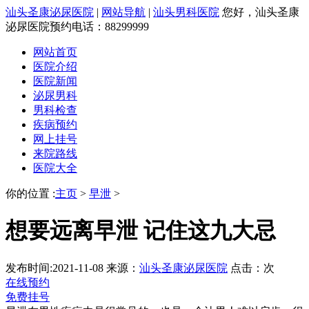
汕头圣康泌尿医院
|
网站导航
|
汕头男科医院
您好，汕头圣康
泌尿医院预约电话：88299999
网站首页
医院介绍
医院新闻
泌尿男科
男科检查
疾病预约
网上挂号
来院路线
医院大全
你的位置 :
主页
>
早泄
>
想要远离早泄 记住这九大忌
发布时间:2021-11-08
来源：
汕头圣康泌尿医院
点击：
次
在线预约
免费挂号