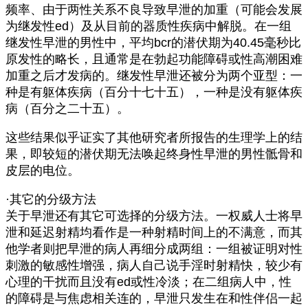
频率、由于两性关系不良导致早泄的加重（可能会发展
为继发性ed）及从目前的器质性疾病中解脱。在一组
继发性早泄的男性中，平均bcr的潜伏期为40.45毫秒比
原发性的略长，且通常是在勃起功能障碍或性高潮困难
加重之后才发病的。继发性早泄还被分为两个亚型：一
种是有躯体疾病（百分十七十五），一种是没有躯体疾
病（百分之二十五）。
这些结果似乎证实了其他研究者所报告的生理学上的结
果，即较短的潜伏期无法唤起终身性早泄的男性骶骨和
皮层的电位。
·其它的分级方法
关于早泄还有其它可选择的分级方法。一权威人士将早
泄和延迟射精均看作是一种射精时间上的不满意，而其
他学者则把早泄的病人再细分成两组：一组被证明对性
刺激的敏感性增强，病人自己说手淫时射精快，较少有
心理的干扰而且没有ed或性冷淡；在二组病人中，性
的障碍是与焦虑相关连的，早泄只发生在和性伴侣一起