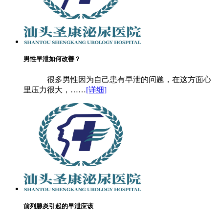
男性早泄如何改善？
很多男性因为自己患有早泄的问题，在这方面心
里压力很大，……
[详细]
前列腺炎引起的早泄应该