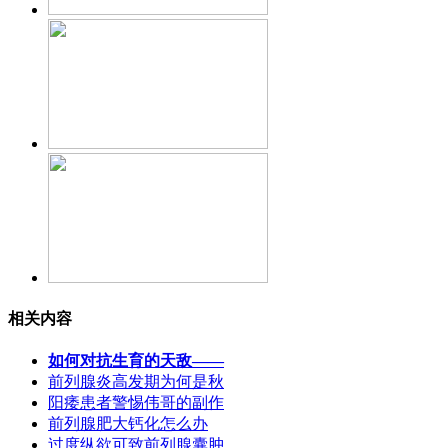
相关内容
如何对抗生育的天敌——
前列腺炎高发期为何是秋
阳痿患者警惕伟哥的副作
前列腺肥大钙化怎么办
过度纵欲可致前列腺囊肿