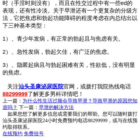
时（手淫时则没有），而且在性交过程中有一些ed的
表现，还有性冷淡。关于早泄还有一个更复杂的分级方
法，它把焦虑和勃起功能障碍的程度考虑在内总结出以
下三种基本类型：
1）、青少年发病，有正常的勃起且与焦虑有关。
2）、急性发病，勃起欠佳，有广泛的焦虑。
3）、隐匿起病且与勃起困难有关，性欲低，没有明显
的焦虑。
关注
汕头圣康泌尿医院
官网，或拨打我院热线电话
88299999
了解更多男科详情吧！
上一篇：
为什么性生活过频会导致早泄？导致早泄的原因您知
道吗？
下一篇：
早泄的解决方法
如果您想了解更多信息或需要我们的帮助。您可以随时拨打
汕头圣康泌尿医院24小时免费预约电话88299999，或与在线预
约取得联系。
在线预约
免费挂号