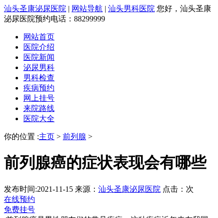
汕头圣康泌尿医院
|
网站导航
|
汕头男科医院
您好，汕头圣康
泌尿医院预约电话：88299999
网站首页
医院介绍
医院新闻
泌尿男科
男科检查
疾病预约
网上挂号
来院路线
医院大全
你的位置 :
主页
>
前列腺
>
前列腺癌的症状表现会有哪些
发布时间:2021-11-15
来源：
汕头圣康泌尿医院
点击：
次
在线预约
免费挂号