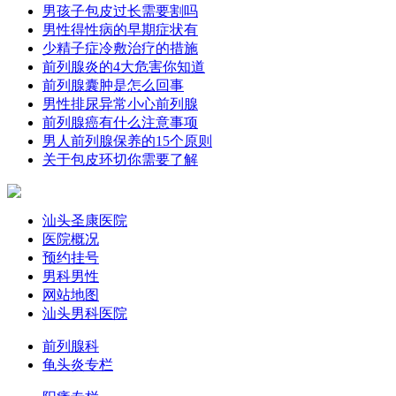
男孩子包皮过长需要割吗
男性得性病的早期症状有
少精子症冷敷治疗的措施
前列腺炎的4大危害你知道
前列腺囊肿是怎么回事
男性排尿异常小心前列腺
前列腺癌有什么注意事项
男人前列腺保养的15个原则
关于包皮环切你需要了解
汕头圣康医院
医院概况
预约挂号
男科男性
网站地图
汕头男科医院
前列腺科
龟头炎专栏