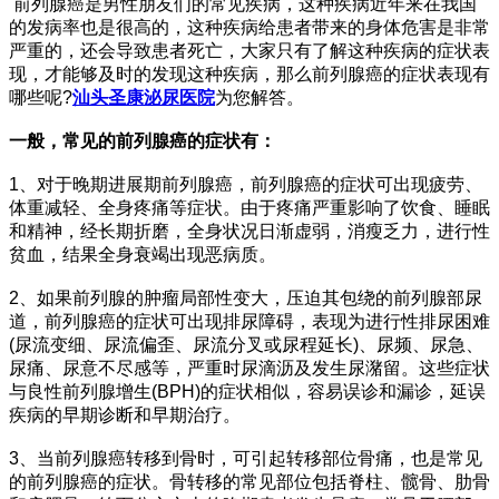
前列腺癌是男性朋友们的常见疾病，这种疾病近年来在我国
的发病率也是很高的，这种疾病给患者带来的身体危害是非常
严重的，还会导致患者死亡，大家只有了解这种疾病的症状表
现，才能够及时的发现这种疾病，那么前列腺癌的症状表现有
哪些呢?
汕头圣康泌尿医院
为您解答。
一般，常见的前列腺癌的症状有：
1、对于晚期进展期前列腺癌，前列腺癌的症状可出现疲劳、
体重减轻、全身疼痛等症状。由于疼痛严重影响了饮食、睡眠
和精神，经长期折磨，全身状况日渐虚弱，消瘦乏力，进行性
贫血，结果全身衰竭出现恶病质。
2、如果前列腺的肿瘤局部性变大，压迫其包绕的前列腺部尿
道，前列腺癌的症状可出现排尿障碍，表现为进行性排尿困难
(尿流变细、尿流偏歪、尿流分叉或尿程延长)、尿频、尿急、
尿痛、尿意不尽感等，严重时尿滴沥及发生尿潴留。这些症状
与良性前列腺增生(BPH)的症状相似，容易误诊和漏诊，延误
疾病的早期诊断和早期治疗。
3、当前列腺癌转移到骨时，可引起转移部位骨痛，也是常见
的前列腺癌的症状。骨转移的常见部位包括脊柱、髋骨、肋骨