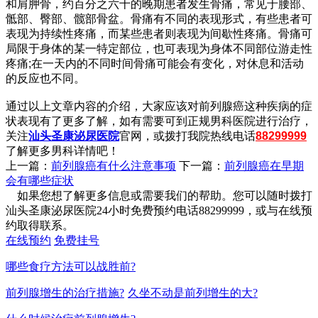
和肩胛骨，约百分之六十的晚期患者发生骨痛，常见于腰部、
骶部、臀部、髋部骨盆。骨痛有不同的表现形式，有些患者可
表现为持续性疼痛，而某些患者则表现为间歇性疼痛。骨痛可
局限于身体的某一特定部位，也可表现为身体不同部位游走性
疼痛;在一天内的不同时间骨痛可能会有变化，对休息和活动
的反应也不同。
通过以上文章内容的介绍，大家应该对前列腺癌这种疾病的症
状表现有了更多了解，如有需要可到正规男科医院进行治疗，
关注
汕头圣康泌尿医院
官网，或拨打我院热线电话
88299999
了解更多男科详情吧！
上一篇：
前列腺癌有什么注意事项
下一篇：
前列腺癌在早期
会有哪些症状
如果您想了解更多信息或需要我们的帮助。您可以随时拨打
汕头圣康泌尿医院24小时免费预约电话88299999，或与在线预
约取得联系。
在线预约
免费挂号
哪些食疗方法可以战胜前?
前列腺增生的治疗措施?
久坐不动是前列增生的大?