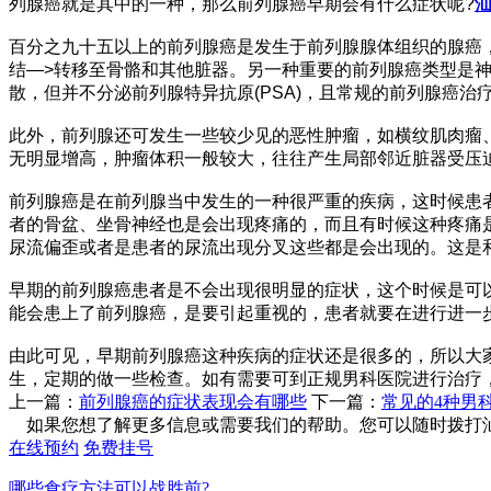
列腺癌就是其中的一种，那么前列腺癌早期会有什么症状呢?
百分之九十五以上的前列腺癌是发生于前列腺腺体组织的腺癌，
结—>转移至骨骼和其他脏器。另一种重要的前列腺癌类型是
散，但并不分泌前列腺特异抗原(PSA)，且常规的前列腺癌
此外，前列腺还可发生一些较少见的恶性肿瘤，如横纹肌肉瘤、
无明显增高，肿瘤体积一般较大，往往产生局部邻近脏器受压迫
前列腺癌是在前列腺当中发生的一种很严重的疾病，这时候患
者的骨盆、坐骨神经也是会出现疼痛的，而且有时候这种疼痛
尿流偏歪或者是患者的尿流出现分叉这些都是会出现的。这是
早期的前列腺癌患者是不会出现很明显的症状，这个时候是可以
能会患上了前列腺癌，是要引起重视的，患者就要在进行进一
由此可见，早期前列腺癌这种疾病的症状还是很多的，所以大
生，定期的做一些检查。如有需要可到正规男科医院进行治疗
上一篇：
前列腺癌的症状表现会有哪些
下一篇：
常见的4种男
如果您想了解更多信息或需要我们的帮助。您可以随时拨打汕头圣
在线预约
免费挂号
哪些食疗方法可以战胜前?