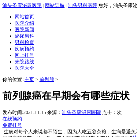
汕头圣康泌尿医院
|
网站导航
|
汕头男科医院
您好，汕头圣康泌尿
网站首页
医院介绍
医院新闻
泌尿男科
男科检查
疾病预约
网上挂号
来院路线
医院大全
你的位置 :
主页
>
前列腺
>
前列腺癌在早期会有哪些症状
发布时间:2021-11-15
来源：
汕头圣康泌尿医院
点击：
次
在线预约
免费挂号
生病对每个人来说都不陌生，因为人吃五谷杂粮，生病是避免