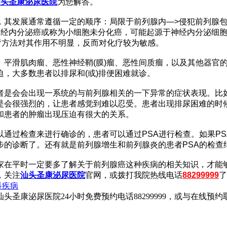
汕头圣康泌尿医院
为您解答。
其发展通常遵循一定的顺序：局限于前列腺内—>侵犯前列腺包
神经内分泌癌或称为小细胞未分化癌，可能起源于神经内分泌细
治疗方法对其作用不明显，反而对化疗较为敏感。
平滑肌肉瘤、恶性神经鞘(膜)瘤、恶性间质瘤，以及其他器官的
，大多数患者以排尿和(或)排便困难就诊。
者是会会出现一系统的与前列腺相关的一下异常的症状表现。比
是会很强烈的，让患者感觉到难以忍受。患者出现排尿困难的时
和患者的肿瘤出现压迫有很大的关系。
通过检查来进行确诊的，患者可以通过PSA进行检查。如果P
步的诊断了。还有就是前列腺增生和前列腺炎的患者PSA的检查
家在平时一定要多了解关于前列腺癌这种疾病的相关知识，才能
，关注
汕头圣康泌尿医院
官网，或拨打我院热线电话
88299999
了
科疾病
康泌尿医院24小时免费预约电话88299999，或与在线预约